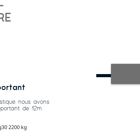
-
RE
C
portant
istique nous avons
toportant de 12m
g30 2200 kg